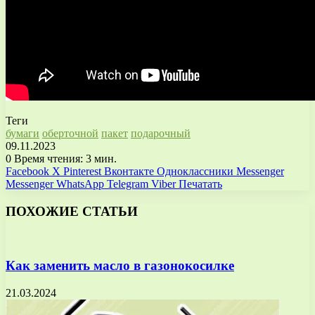
Теги
бумаги
оберточной
пакет
подарочный
09.11.2023
0
Время чтения: 3 мин.
Facebook
X
Pinterest
Вконтакте
Одноклассники
Messenger
Messenger
WhatsApp
Telegram
Viber
Печатать
ПОХОЖИЕ СТАТЬИ
Как заменить масло в газонокосилке
21.03.2024