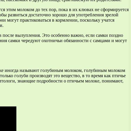
я этим молоком до тех пор, пока в их клювах не сформируется
бы развиться достаточно хорошо для употребления зрелой
ни могут практиковаться в кормлении, поскольку учатся
и.
после вылупления. Это особенно важно, если самки поздно
ения самки чередуют охотничьи обязанности с самцами и могут
кже иногда называют голубиным молоком, голубиным молоком
олько голуби производят это вещество, в то время как птичье
рнитологи, знающие подробности о птичьем молоке, понимают,