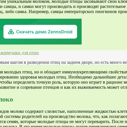
этим уникальным молоком, молодые птицы засовывают свои клюв
и самцы, и самки могут производить и производят растительное 
ец, либо самка. Например, самцы императорских пингвинов прои
 кормушки для птиц
рвым шагом в разведении птиц на заднем дворе, но есть много в
для молодых птиц, но и обладает иммуноукрепляющими свойства
рмировании здоровья молодых птиц. Необходимо дальнейшее дета
, чтобы определить точную роль, которую оно играет в рационе 
развитие и созревание птенцов и как их выживаемость может от
локо
идов молоко содержит слизистые, наполненные жидкостью клетки
й системы родителей на производство молока, что, как полагаю
тается семян, которые молодые птицы не могут переварить. Посл
ько молока. В это время молодые птицы лучше переваривают сем