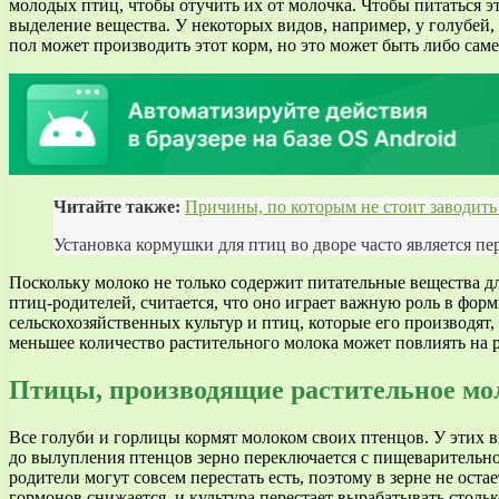
молодых птиц, чтобы отучить их от молочка. Чтобы питаться 
выделение вещества. У некоторых видов, например, у голубей, 
пол может производить этот корм, но это может быть либо сам
Читайте также:
Причины, по которым не стоит заводить
Установка кормушки для птиц во дворе часто является пе
Поскольку молоко не только содержит питательные вещества 
птиц-родителей, считается, что оно играет важную роль в фо
сельскохозяйственных культур и птиц, которые его производят
меньшее количество растительного молока может повлиять на 
Птицы, производящие растительное мо
Все голуби и горлицы кормят молоком своих птенцов. У этих в
до вылупления птенцов зерно переключается с пищеварительно
родители могут совсем перестать есть, поэтому в зерне не ос
гормонов снижается, и культура перестает вырабатывать стол