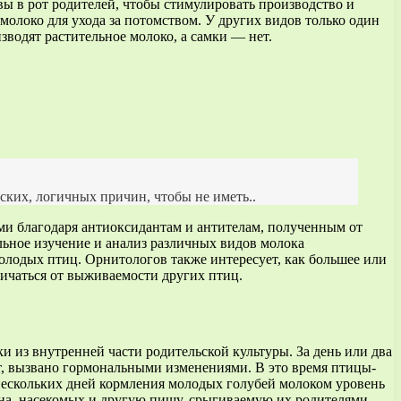
ы в рот родителей, чтобы стимулировать производство и
молоко для ухода за потомством. У других видов только один
зводят растительное молоко, а самки — нет.
еских, логичных причин, чтобы не иметь..
ми благодаря антиоксидантам и антителам, полученным от
льное изучение и анализ различных видов молока
молодых птиц. Орнитологов также интересует, как большее или
личаться от выживаемости других птиц.
 из внутренней части родительской культуры. За день или два
т, вызвано гормональными изменениями. В это время птицы-
е нескольких дней кормления молодых голубей молоком уровень
ена, насекомых и другую пищу, срыгиваемую их родителями.