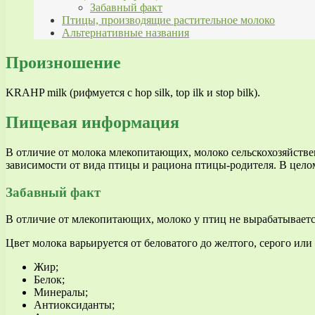
Забавный факт
Птицы, производящие растительное молоко
Альтернативные названия
Произношение
KRAHP milk (рифмуется с hop silk, top ilk и stop bilk).
Пищевая информация
В отличие от молока млекопитающих, молоко сельскохозяйствен
зависимости от вида птицы и рациона птицы-родителя. В целом,
Забавный факт
В отличие от млекопитающих, молоко у птиц не вырабатываетс
Цвет молока варьируется от беловатого до желтого, серого или
Жир;
Белок;
Минералы;
Антиоксиданты;