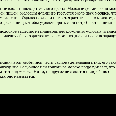
ные вдоль пищеварительного тракта. Молодые фламинго питаютс
й пищей. Молодым фламинго требуется около двух месяцев, что
м растений. Однако пока они питаются растительным молоком, о
о зрелой пищи, чтобы удовлетворить свои потребности в питани
добное вещество из пищевода для кормления молодых птенцов 
ормления обычно длится всего несколько дней, и после возвращ
писания этой необычной части рациона детенышей птиц, его та
луждение. Голубиное или голубиное молоко подразумевает, что т
м этот вид молока. Ни то, ни другое не является правдой, но о
как оно называется.