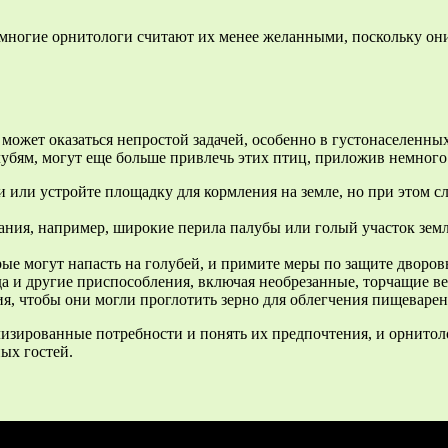
многие орнитологи считают их менее желанными, поскольку он
ожет оказаться непростой задачей, особенно в густонаселенных
лубям, могут еще больше привлечь этих птиц, приложив немног
 или устройте площадку для кормления на земле, но при этом сл
ния, например, широкие перила палубы или голый участок земли 
е могут напасть на голубей, и примите меры по защите дворовы
да и другие приспособления, включая необрезанные, торчащие ве
я, чтобы они могли проглотить зерно для облегчения пищеварени
изированные потребности и понять их предпочтения, и орнитолог
ых гостей.