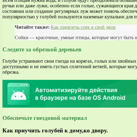
Всем птицам нужна вода, и голуби будут преодолевать больши
ручьи или даже лужи, особенно если голые, сужающиеся края 
состоянии или создание регулярных луж может помочь обеспеч
популярностью у голубей пользуются наземные купальни для п
Читайте также:
Как привлечь соек в свой двор
Сойки — красочные, умные птицы, которые могут быть ин
Следите за обрезкой деревьев
Голуби устраивают свои гнезда на корягах, голых или хвойных 
доступными и не иметь густых сплетений ветвей, которые мог
обрезка.
Обеспечьте гнездовой материал
Как приучить голубей к дому,ко двору.