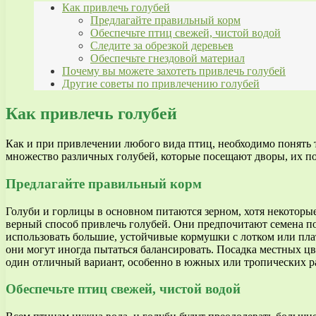
Как привлечь голубей
Предлагайте правильный корм
Обеспечьте птиц свежей, чистой водой
Следите за обрезкой деревьев
Обеспечьте гнездовой материал
Почему вы можете захотеть привлечь голубей
Другие советы по привлечению голубей
Как привлечь голубей
Как и при привлечении любого вида птиц, необходимо понять т
множество различных голубей, которые посещают дворы, их по
Предлагайте правильный корм
Голуби и горлицы в основном питаются зерном, хотя некоторы
верный способ привлечь голубей. Они предпочитают семена по
использовать большие, устойчивые кормушки с лотком или пла
они могут иногда пытаться балансировать. Посадка местных ц
один отличный вариант, особенно в южных или тропических р
Обеспечьте птиц свежей, чистой водой