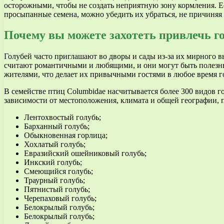
осторожными, чтобы не создать неприятную зону кормления. Е
просыпанные семена, можно убедить их убраться, не причиняя 
Почему вы можете захотеть привлечь г
Голубей часто приглашают во дворы и сады из-за их мирного 
считают романтичными и любящими, и они могут быть полезны
жителями, что делает их привычными гостями в любое время г
В семействе птиц Columbidae насчитывается более 300 видов г
зависимости от местоположения, климата и общей географии, 
Лентохвостый голубь;
Барханный голубь;
Обыкновенная горлица;
Хохлатый голубь;
Евразийский ошейниковый голубь;
Инкский голубь;
Смеющийся голубь;
Траурный голубь;
Пятнистый голубь;
Черепаховый голубь;
Белокрылый голубь;
Белокрылый голубь;