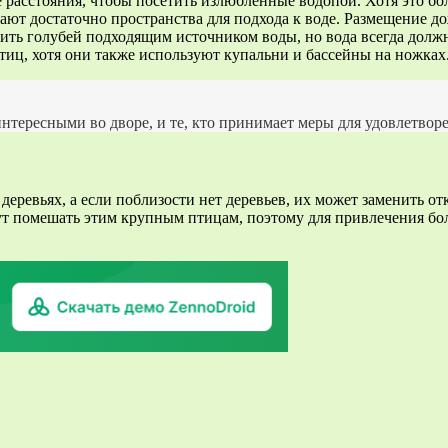
е расстояния, чтобы посетить излюбленные водопои. Хотя это б
дают достаточно пространства для подхода к воде. Размещение 
ить голубей подходящим источником воды, но вода всегда должн
тиц, хотя они также используют купальни и бассейны на ножках
тересными во дворе, и те, кто принимает меры для удовлетворен
деревьях, а если поблизости нет деревьев, их может заменить о
ут помешать этим крупным птицам, поэтому для привлечения бо