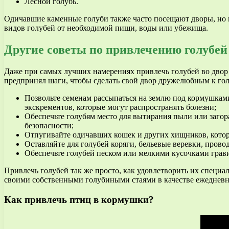
Лесной голубь.
Одичавшие каменные голуби также часто посещают дворы, но 
видов голубей от необходимой пищи, воды или убежища.
Другие советы по привлечению голубей
Даже при самых лучших намерениях привлечь голубей во двор м
предпринял шаги, чтобы сделать свой двор дружелюбным к го
Позвольте семенам рассыпаться на землю под кормушками
экскрементов, которые могут распространять болезни;
Обеспечьте голубям место для вытирания пыли или загора
безопасности;
Отпугивайте одичавших кошек и других хищников, которы
Оставляйте для голубей коряги, бельевые веревки, прово
Обеспечьте голубей песком или мелкими кусочками грави
Привлечь голубей так же просто, как удовлетворить их специал
своими собственными голубиными стаями в качестве ежедневн
Как привлечь птиц в кормушки?