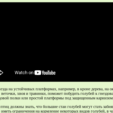
езда на устойчивых платформах, например, в кроне дерева, на 
 веточки, хвоя и травинки, поможет побудить голубей к гнездова
здовой полки или простой платформы под защищенным карнизом 
птиц должны знать, что большие стаи голубей могут стать заби
иметь ограничения на кормление некоторых видов голубей, в ча