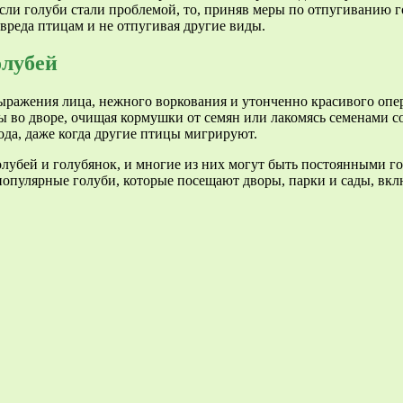
сли голуби стали проблемой, то, приняв меры по отпугиванию 
вреда птицам и не отпугивая другие виды.
олубей
выражения лица, нежного воркования и утонченно красивого опе
 во дворе, очищая кормушки от семян или лакомясь семенами с
ода, даже когда другие птицы мигрируют.
олубей и голубянок, и многие из них могут быть постоянными г
популярные голуби, которые посещают дворы, парки и сады, вкл