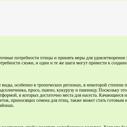
очные потребности птицы и принять меры для удовлетворения эт
требности схожи, и одни и те же шаги могут привести к создан
е виды, особенно в тропических регионах, в некоторой степени
дсолнечника, просо, пшено, кукурузу и пшеницу. Поскольку эт
тформой, в которых достаточно места для насеста. Качающиеся 
ветов, приносящих семена для птиц, также может стать готовым
айонах.