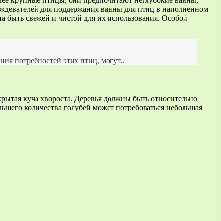
олее крупные птицы, они предпочитают неглубокие ванны,
дождевателей для поддержания ванны для птиц в наполненном
а быть свежей и чистой для их использования. Особой
.
ия потребностей этих птиц, могут..
ткрытая куча хвороста. Деревья должны быть относительно
льшего количества голубей может потребоваться небольшая