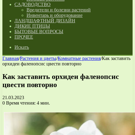
САДОВОДСТВО
Вредители и болезни растений
Инвентарь и оборудование
ЛАНДШАФТНЫЙ ДИЗАЙН
ДИКИЕ ПТИЦЫ
БЫТОВЫЕ ВОПРОСЫ
ПРОЧЕЕ
Искать
Главная
/
Растения и цветы
/
Комнатные растения
/
Как заставить
орхидеи фаленопсис цвести повторно
Как заставить орхидеи фаленопсис
цвести повторно
21.03.2023
0
Время чтения: 4 мин.