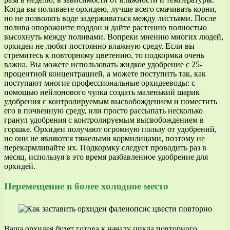
Когда вы поливаете орхидею, лучше всего смачивать корни,
но не позволять воде задерживаться между листьями. После
полива опорожните поддон и дайте растению полностью
высохнуть между поливами. Вопреки мнению многих людей,
орхидеи не любят постоянно влажную среду. Если вы
стремитесь к повторному цветению, то подкормка очень
важна. Вы можете использовать жидкое удобрение с 25-
процентной концентрацией, а можете поступить так, как
поступают многие профессиональные орхидееводы: с
помощью нейлонового чулка создать маленький шарик
удобрения с контролируемым высвобождением и поместить
его в почвенную среду, или просто рассыпать несколько
гранул удобрения с контролируемым высвобождением в
горшке. Орхидеи получают огромную пользу от удобрений,
но они не являются тяжелыми кормилицами, поэтому не
перекармливайте их. Подкормку следует проводить раз в
месяц, используя в это время разбавленное удобрение для
орхидей.
Перемещение в более холодное место
Ваша орхидея будет готова к началу цикла повторного