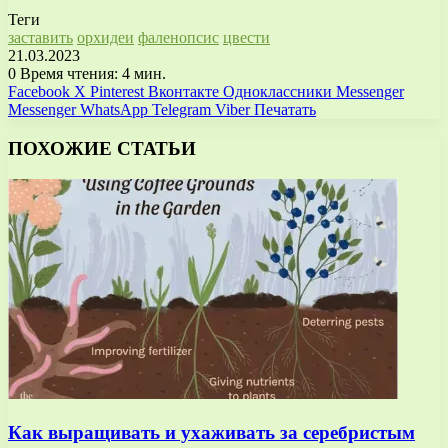
Теги
заставить
орхидеи
фаленопсис
цвести
21.03.2023
0
Время чтения: 4 мин.
Facebook
X
Pinterest
Вконтакте
Одноклассники
Messenger
Messenger
WhatsApp
Telegram
Viber
Печатать
ПОХОЖИЕ СТАТЬИ
Как выращивать и ухаживать за серебристым